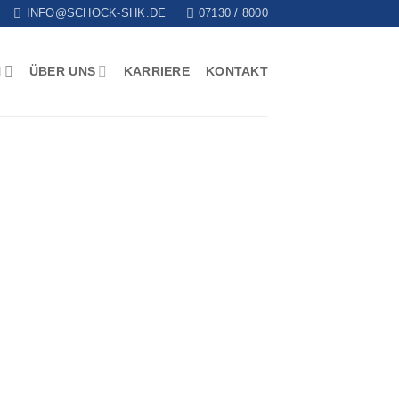
INFO@SCHOCK-SHK.DE
07130 / 8000
N
ÜBER UNS
KARRIERE
KONTAKT