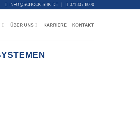
INFO@SCHOCK-SHK.DE
07130 / 8000
N
ÜBER UNS
KARRIERE
KONTAKT
SYSTEMEN